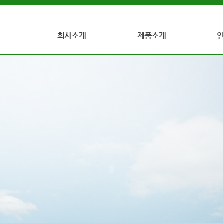
인사말
인덕터란?
인증현황
회사개요
Radial Lead Inductors
주요연혁
AXAIL Lead Inductors
품질방침 및 목표
Power Inductors
찾아오시는길
기타제품