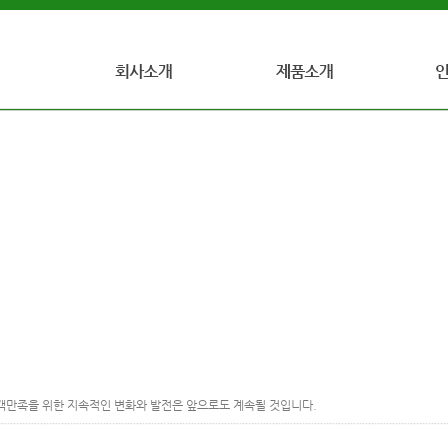
인사말
인덕터란?
인증현황
회사개요
Radial Lead Inductors
주요연혁
AXAIL Lead Inductors
품질방침 및 목표
Power Inductors
찾아오시는길
기타제품
객만족을 위한 지속적인 변화와 발전은 앞으로도 계속될 것입니다.