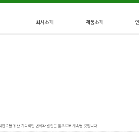
인사말
인덕터란?
인증현황
회사개요
Radial Lead Inductors
주요연혁
AXAIL Lead Inductors
품질방침 및 목표
Power Inductors
찾아오시는길
기타제품
객만족을 위한 지속적인 변화와 발전은 앞으로도 계속될 것입니다.