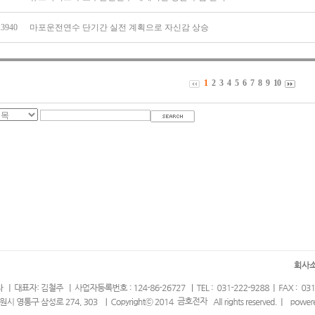
13940
마포운전연수 단기간 실전 계획으로 자신감 상승
1
2
3
4
5
6
7
8
9
10
회사